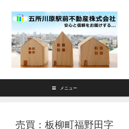
コ
ン
テ
ン
ツ
へ
ス
キ
ッ
プ
メニュー
売買：板柳町福野田字