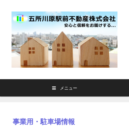
コ
ン
テ
ン
ツ
へ
ス
キ
ッ
プ
メニュー
事業用・駐車場情報