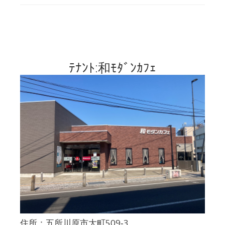
ﾃﾅﾝﾄ:和ﾓﾀﾞﾝｶﾌｪ
住所：五所川原市大町509‐3