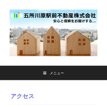
コ
ン
テ
ン
ツ
へ
ス
キ
ッ
プ
メニュー
アクセス