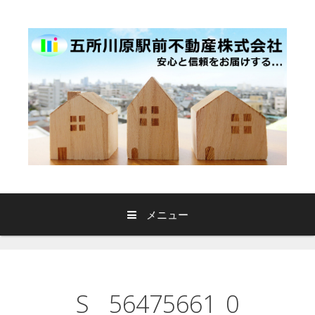
コ
ン
テ
ン
ツ
へ
ス
キ
ッ
プ
メニュー
S__56475661_0