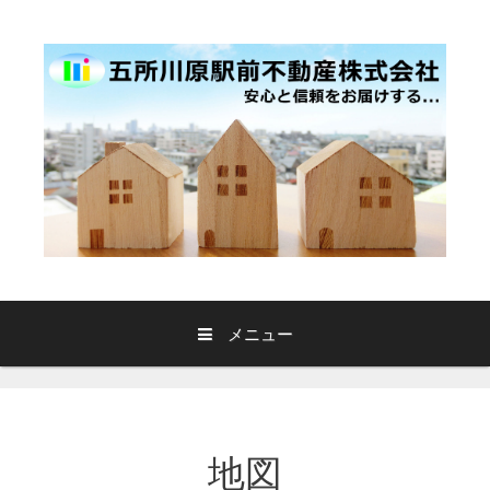
コ
ン
テ
ン
ツ
へ
ス
キ
ッ
プ
メニュー
地図