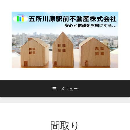
コ
ン
テ
ン
ツ
へ
ス
キ
ッ
プ
メニュー
間取り