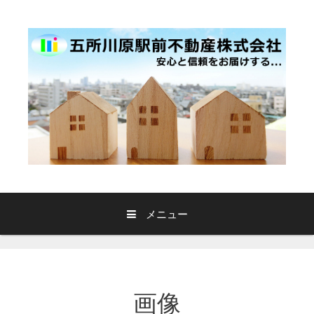
コ
ン
テ
ン
ツ
へ
ス
キ
ッ
プ
メニュー
画像