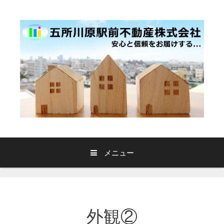
コ
ン
テ
ン
ツ
へ
ス
キ
ッ
プ
メニュー
外観②