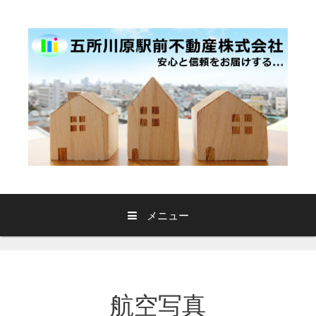
コ
ン
テ
ン
ツ
へ
ス
キ
ッ
プ
メニュー
航空写真