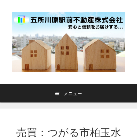
コ
ン
テ
ン
ツ
へ
ス
キ
ッ
プ
メニュー
売買：つがる市柏玉水