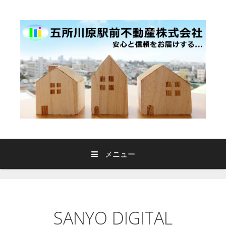
コ
ン
テ
ン
ツ
へ
ス
キ
ッ
プ
メニュー
SANYO DIGITAL